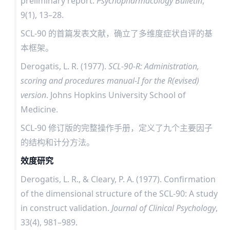
preliminary report.
Psychopharmacology Bulletin
,
9(1), 13–28.
SCL-90 的首篇发表文献，确立了多维度症状自评的基
本框架。
Derogatis, L. R. (1977).
SCL-90-R: Administration,
scoring and procedures manual-I for the R(evised)
version
. Johns Hopkins University School of
Medicine.
SCL-90 修订版的完整操作手册，定义了九个主要因子
的结构和计分方法。
效度研究
Derogatis, L. R., & Cleary, P. A. (1977). Confirmation
of the dimensional structure of the SCL-90: A study
in construct validation.
Journal of Clinical Psychology
,
33(4), 981–989.